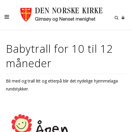
DÅP-VIGSEL-GRAVFERD
Babytrall for 10 til 12
BARN OG UNGDOM
måneder
VOKSNE
KALENDER
Bli med og trall litt og etterpå blir det nydelige hjemmelaga
OM OSS
rundstykker.
MENIGHETSBLADET
UTLEIE