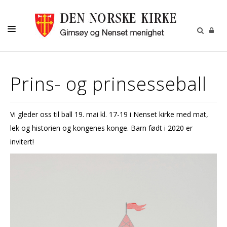
DÅP-VIGSEL-GRAVFERD
Prins- og prinsesseball
BARN OG UNGDOM
VOKSNE
Vi gleder oss til ball 19. mai kl. 17-19 i Nenset kirke med mat,
KALENDER
lek og historien og kongenes konge. Barn født i 2020 er
OM OSS
invitert!
MENIGHETSBLADET
UTLEIE