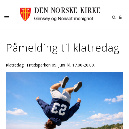
DÅP-VIGSEL-GRAVFERD
Påmelding til klatredag
BARN OG UNGDOM
VOKSNE
Klatredag i Fritidsparken 09. juni kl. 17.00-20.00.
KALENDER
OM OSS
MENIGHETSBLADET
UTLEIE