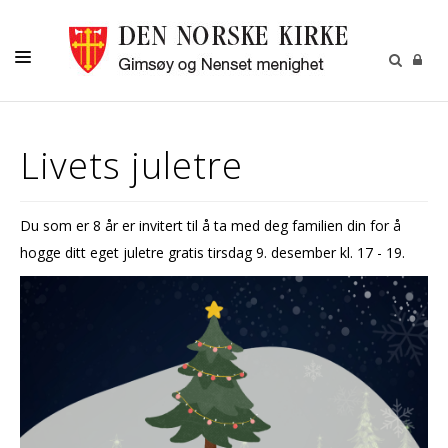
DÅP-VIGSEL-GRAVFERD
Livets juletre
BARN OG UNGDOM
VOKSNE
Du som er 8 år er invitert til å ta med deg familien din for å
KALENDER
hogge ditt eget juletre gratis tirsdag 9. desember kl. 17 - 19.
OM OSS
MENIGHETSBLADET
UTLEIE