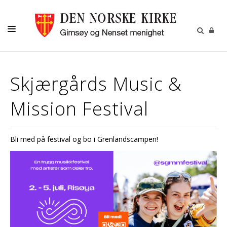
DÅP-VIGSEL-GRAVFERD
Skjærgårds Music &
BARN OG UNGDOM
Mission Festival
VOKSNE
KALENDER
Bli med på festival og bo i Grenlandscampen!
OM OSS
MENIGHETSBLADET
UTLEIE